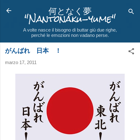
何となく夢
Passa ai contenuti principali
"Nantonaku-yume"
A volte nasce il bisogno di buttar giù due righe,
perché le emozioni non vadano perse.
がんばれ 日本 ！
marzo 17, 2011