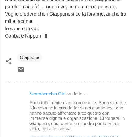
parole “mai più” … non ci voglio nemmeno pensare.
Voglio credere che i Giapponesi ce la faranno, anche tra
mille lacrime.
Io sono con voi.
Ganbare Nippon !!!!
Giappone
Scarabocchio Girl
ha detto…
C
Sono totalmente d'accordo con te. Sono sicura e
o
fiduciosa nella grande forza dei giapponesi, che
hanno saputo affrontare tutto questo con
m
immensa dignità e organizzazione..Ci tornerai in
m
Giappone, così come io ci andrò per la prima
volta, ne sono sicura.
e