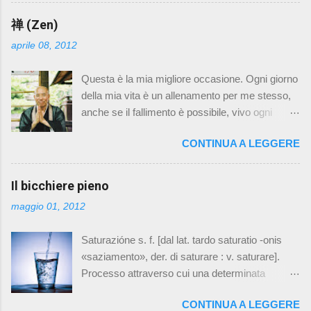
raccontato di come sia stata vicina a me e mio
padre in questi anni, di quanto sia importante ed
禅 (Zen)
unica per me. Un momento che abbiamo
aprile 08, 2012
vissuto io Mariko insieme ha poi scatenato un
dolce pianto commosso di Armanda. Beh, lo
Questa è la mia migliore occasione. Ogni giorno
voglio raccontare qui. “ Il giorno dopo la morte di
della mia vita è un allenamento per me stesso,
mio padre mi sono alzato presto e mi sono
anche se il fallimento è possibile, vivo ogni
messo a scrivere una lettera che volevo
momento con la stessa attitudine verso ogni
lasciare a lui, insieme a delle foto. Ci siamo poi
CONTINUA A LEGGERE
cosa, pronto per ogni evenienza. Io sono vivo, io
recati all'hospice dove era allestita la camera
sono questo momento. Il mio futuro è qui ed ora,
ardente, per dare l'ultimo saluto a papà. Prima di
per cui se non posso provare oggi dove e
Il bicchiere pieno
andarsene dai nostri occhi ho voluto
quando lo farò? これは私にとって最高のチャン
consegnargli la lettera e le fotografie. Mariko si è
maggio 01, 2012
スだ。 私の人生の毎日は、自分にとっての訓
avvicina, ha preso una rosa dai fiori che
練である。仮に失敗することがあっても、な
avevamo preparato per lui e gliel'ha messa sul
Saturazióne s. f. [dal lat. tardo saturatio -onis
にごとについても準備万端に、つねに同じ態
cuore. L'ho ringra...
«saziamento», der. di saturare : v. saturare].
度ですべての瞬間を生きぬく。 私は生きてい
Processo attraverso cui una determinata
る、私はこの瞬間そのものだ。 私の未来は今
proprietà di un corpo, un sistema, una sostanza,
ここにあり、もし今日挑戦しなければ、いつ
CONTINUA A LEGGERE
espressa in genere da una grandezza