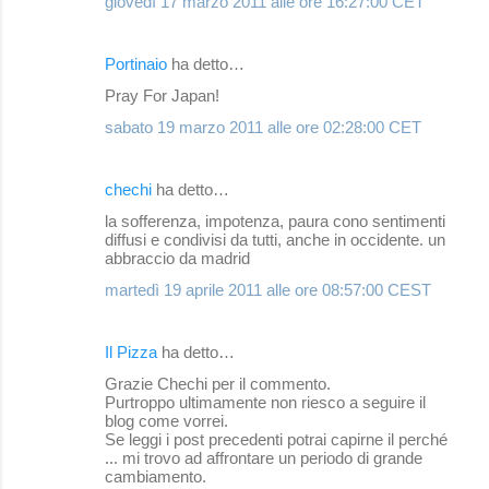
giovedì 17 marzo 2011 alle ore 16:27:00 CET
n
t
Portinaio
ha detto…
i
Pray For Japan!
sabato 19 marzo 2011 alle ore 02:28:00 CET
chechi
ha detto…
la sofferenza, impotenza, paura cono sentimenti
diffusi e condivisi da tutti, anche in occidente. un
abbraccio da madrid
martedì 19 aprile 2011 alle ore 08:57:00 CEST
Il Pizza
ha detto…
Grazie Chechi per il commento.
Purtroppo ultimamente non riesco a seguire il
blog come vorrei.
Se leggi i post precedenti potrai capirne il perché
... mi trovo ad affrontare un periodo di grande
cambiamento.