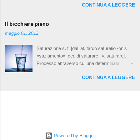
lasciare a lui, insieme a delle foto. Ci siamo poi
CONTINUA A LEGGERE
cosa, pronto per ogni evenienza. Io sono vivo, io
recati all'hospice dove era allestita la camera
sono questo momento. Il mio futuro è qui ed ora,
ardente, per dare l'ultimo saluto a papà. Prima di
per cui se non posso provare oggi dove e
Il bicchiere pieno
andarsene dai nostri occhi ho voluto
quando lo farò? これは私にとって最高のチャン
consegnargli la lettera e le fotografie. Mariko si è
maggio 01, 2012
スだ。 私の人生の毎日は、自分にとっての訓
avvicina, ha preso una rosa dai fiori che
練である。仮に失敗することがあっても、な
avevamo preparato per lui e gliel'ha messa sul
Saturazióne s. f. [dal lat. tardo saturatio -onis
にごとについても準備万端に、つねに同じ態
cuore. L'ho ringra...
«saziamento», der. di saturare : v. saturare].
度ですべての瞬間を生きぬく。 私は生きてい
Processo attraverso cui una determinata
る、私はこの瞬間そのものだ。 私の未来は今
proprietà di un corpo, un sistema, una sostanza,
ここにあり、もし今日挑戦しなければ、いつ
CONTINUA A LEGGERE
espressa in genere da una grandezza
どこでやるというのだ？ Soen Ozeki Daisen-in
misurabile, tende ad assumere un valore
Zen Temple, Kyoto
sempre più vicino a un valore estremo che è il
più alto valore compatibile con le condizioni
esterne; anche il livello ( livello di s. ) a cui tale
processo è giunto: s. del vapore , di una
soluzione , ecc.; la condizione di essere saturo
(v. saturo): portare , giungere a saturazione . Cit.
Powered by Blogger
http://www.treccani.it/vocabolario/saturazione/ Il