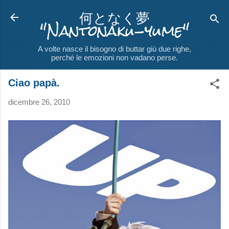
何となく夢
Passa ai contenuti principali
"Nantonaku-yume"
A volte nasce il bisogno di buttar giù due righe,
perché le emozioni non vadano perse.
Ciao papà.
dicembre 26, 2010