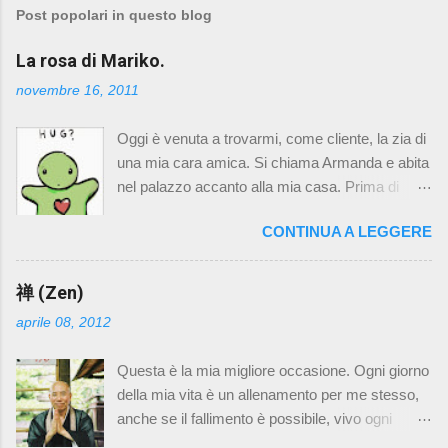
Post popolari in questo blog
La rosa di Mariko.
novembre 16, 2011
Oggi è venuta a trovarmi, come cliente, la zia di
una mia cara amica. Si chiama Armanda e abita
nel palazzo accanto alla mia casa. Prima di
andarsene abbiamo chiacchierato un po' e il
CONTINUA A LEGGERE
discorso è finito sulla mia morosa Mariko. Le ho
raccontato di come sia stata vicina a me e mio
padre in questi anni, di quanto sia importante ed
禅 (Zen)
unica per me. Un momento che abbiamo
aprile 08, 2012
vissuto io Mariko insieme ha poi scatenato un
dolce pianto commosso di Armanda. Beh, lo
Questa è la mia migliore occasione. Ogni giorno
voglio raccontare qui. “ Il giorno dopo la morte di
della mia vita è un allenamento per me stesso,
mio padre mi sono alzato presto e mi sono
anche se il fallimento è possibile, vivo ogni
messo a scrivere una lettera che volevo
momento con la stessa attitudine verso ogni