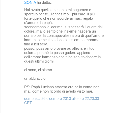
SONIA
ha detto…
C
Hai avuto quello che tanto mi auguravo e
o
speravo per te...l'ennesimo,il più caro, il più
forte,quello che non scorderai mai.. regalo
m
d'amore da papà.
m
scenderanno le lacrime, si spezzerà il cuore dal
dolore..ma lo sento che insieme nascerà un
e
sorriso per la consapevolezza ora di quell'amore
immenso che ti ha donato, insieme a mamma,
n
fino a ieri sera.
t
posso, possiamo provare ad alleviare il tuo
dolore.. perchè tu possa godere appieno
i
dell'amore immenso che ti ha saputo donare in
questi ultimi giorni...
ci sono, ci siamo.
un abbraccio.
PS: Papà Luciano stasera era bello come non
mai, come non ricordo di averlo visto mai.
domenica 26 dicembre 2010 alle ore 22:20:00
CET