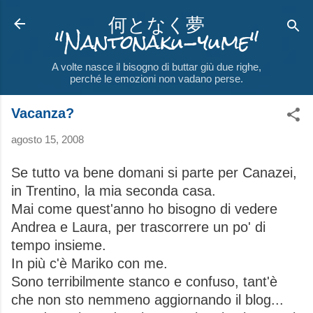
何となく夢
Passa ai contenuti principali
"Nantonaku-yume"
A volte nasce il bisogno di buttar giù due righe,
perché le emozioni non vadano perse.
Vacanza?
agosto 15, 2008
Se tutto va bene domani si parte per Canazei,
in Trentino, la mia seconda casa.
Mai come quest'anno ho bisogno di vedere
Andrea e Laura, per trascorrere un po' di
tempo insieme.
In più c'è Mariko con me.
Sono terribilmente stanco e confuso, tant'è
che non sto nemmeno aggiornando il blog...