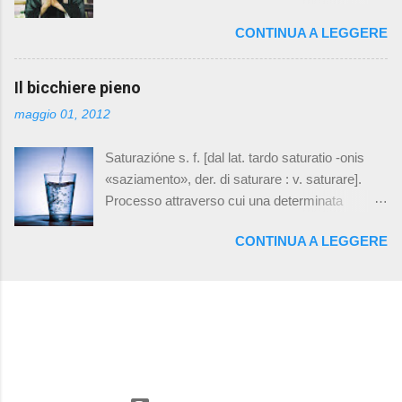
momento con la stessa attitudine verso ogni
lasciare a lui, insieme a delle foto. Ci siamo poi
CONTINUA A LEGGERE
cosa, pronto per ogni evenienza. Io sono vivo, io
recati all'hospice dove era allestita la camera
sono questo momento. Il mio futuro è qui ed ora,
ardente, per dare l'ultimo saluto a papà. Prima di
per cui se non posso provare oggi dove e
Il bicchiere pieno
andarsene dai nostri occhi ho voluto
quando lo farò? これは私にとって最高のチャン
consegnargli la lettera e le fotografie. Mariko si è
maggio 01, 2012
スだ。 私の人生の毎日は、自分にとっての訓
avvicina, ha preso una rosa dai fiori che
練である。仮に失敗することがあっても、な
avevamo preparato per lui e gliel'ha messa sul
Saturazióne s. f. [dal lat. tardo saturatio -onis
にごとについても準備万端に、つねに同じ態
cuore. L'ho ringra...
«saziamento», der. di saturare : v. saturare].
度ですべての瞬間を生きぬく。 私は生きてい
Processo attraverso cui una determinata
る、私はこの瞬間そのものだ。 私の未来は今
proprietà di un corpo, un sistema, una sostanza,
ここにあり、もし今日挑戦しなければ、いつ
CONTINUA A LEGGERE
espressa in genere da una grandezza
どこでやるというのだ？ Soen Ozeki Daisen-in
misurabile, tende ad assumere un valore
Zen Temple, Kyoto
sempre più vicino a un valore estremo che è il
più alto valore compatibile con le condizioni
esterne; anche il livello ( livello di s. ) a cui tale
processo è giunto: s. del vapore , di una
soluzione , ecc.; la condizione di essere saturo
(v. saturo): portare , giungere a saturazione . Cit.