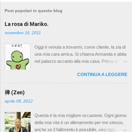
m
Post popolari in questo blog
m
e
La rosa di Mariko.
n
novembre 16, 2011
t
Oggi è venuta a trovarmi, come cliente, la zia di
i
una mia cara amica. Si chiama Armanda e abita
nel palazzo accanto alla mia casa. Prima di
andarsene abbiamo chiacchierato un po' e il
CONTINUA A LEGGERE
discorso è finito sulla mia morosa Mariko. Le ho
raccontato di come sia stata vicina a me e mio
padre in questi anni, di quanto sia importante ed
禅 (Zen)
unica per me. Un momento che abbiamo
aprile 08, 2012
vissuto io Mariko insieme ha poi scatenato un
dolce pianto commosso di Armanda. Beh, lo
Questa è la mia migliore occasione. Ogni giorno
voglio raccontare qui. “ Il giorno dopo la morte di
della mia vita è un allenamento per me stesso,
mio padre mi sono alzato presto e mi sono
anche se il fallimento è possibile, vivo ogni
messo a scrivere una lettera che volevo